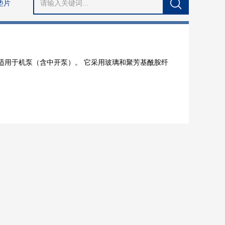
维垫片
料，适用于机泵（含中开泵）。 它采用玻璃和聚芳基酰胺纤